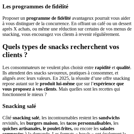
Les programmes de fidélité
Proposer un
programme de fidélité
avantageux pourrait vous aider
à vous distinguer de la concurrence. En offrant un café ou un dessert
après X achats, ou même une réduction sur certains de vos menus de
snacking, vous encouragez vos clients à revenir régulièrement.
Quels types de snacks recherchent vos
clients ?
Les consommateurs ne veulent plus choisir entre
rapidité
et
qualité
.
Ils attendent des snacks savoureux, pratiques à consommer, et
alignés avec leurs valeurs. En 2025, la réussite d’une offre snacking
repose autant sur le
produit lui-même
que sur l’
expérience que
vous proposez à vos clients
. Mais quelles sont les recettes qui
fonctionnent le mieux ?
Snacking salé
Côté
snacking salé
, les incontournables restent les
sandwichs
revisités, les
burgers maison
, les
tacos personnalisables
, les
quiches artisanales, le poulet-frites,
ou encore les
salades
composées
à la demande. Les formats « bowls » ont également la