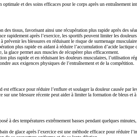
ion optimale et des soins efficaces pour le corps après un entraînement i
 des tissus, favorisant ainsi une récupération plus rapide après des séa
ce rapidement après l’exercice, les sportifs peuvent limiter les douleu
 prévenir les blessures en réduisant le risque de surmenage musculaire 
ration plus rapide en aidant à réduire l’accumulation d’acide lactique d
ire, la glace permet aux muscles de récupérer plus efficacement.
ion plus rapide et en réduisant les douleurs musculaires, l’utilisation ré
épondre aux exigences physiques de l’entraînement et de la compétition.
d est efficace pour réduire l’enflure et soulager la douleur causée par les
e sur une blessure récente peut aider à limiter la formation de bleus et à
posé à des températures extrêmement basses pendant quelques minutes, so
bain de glace après l’exercice est une méthode efficace pour réduire l’i