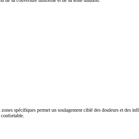
on de sa couverture uniforme et de sa lente dilution.
es zones spécifiques permet un soulagement ciblé des douleurs et des in
 confortable.