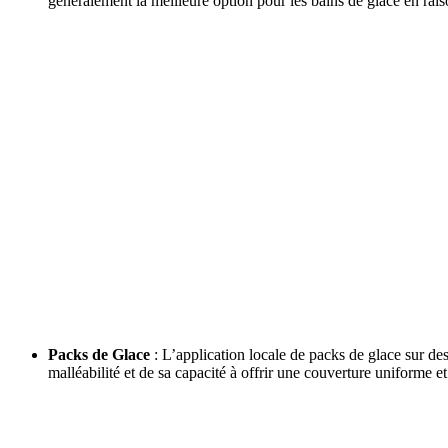
généralement la meilleure option pour les bains de glace en rais
Packs de Glace
: L’application locale de packs de glace sur d
malléabilité et de sa capacité à offrir une couverture uniforme et