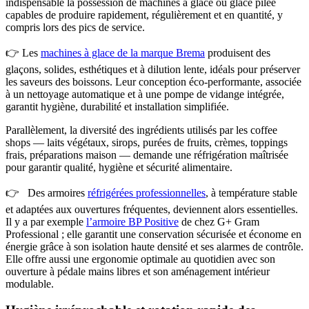
indispensable la possession de machines à glace ou glace pilée
capables de produire rapidement, régulièrement et en quantité, y
compris lors des pics de service.
👉 Les
machines à glace de la marque Brema
produisent des
glaçons, solides, esthétiques et à dilution lente, idéals pour préserver
les saveurs des boissons. Leur conception éco-performante, associée
à un nettoyage automatique et à une pompe de vidange intégrée,
garantit hygiène, durabilité et installation simplifiée.
Parallèlement, la diversité des ingrédients utilisés par les coffee
shops — laits végétaux, sirops, purées de fruits, crèmes, toppings
frais, préparations maison — demande une réfrigération maîtrisée
pour garantir qualité, hygiène et sécurité alimentaire.
👉 Des armoires
réfrigérées professionnelles
, à température stable
et adaptées aux ouvertures fréquentes, deviennent alors essentielles.
Il y a par exemple
l’armoire BP Positive
de chez G+ Gram
Professional ; elle garantit une conservation sécurisée et économe en
énergie grâce à son isolation haute densité et ses alarmes de contrôle.
Elle offre aussi une ergonomie optimale au quotidien avec son
ouverture à pédale mains libres et son aménagement intérieur
modulable.